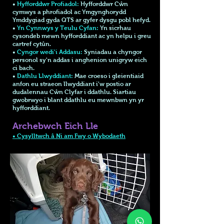
•
Hyfforddwr Profiadol:
Hyfforddwr Cŵn
cymwys a phrofiadol ac Ymgynghorydd
Ymddygiad gyda QTS ar gyfer dysgu pobl hefyd.
•
Yn Cynnwys y Teulu Cyfan:
Yn sicrhau
cysondeb mewn hyfforddiant ac yn helpu i greu
cartref cytûn.
•
Cyngor wedi'i Addasu:
Syniadau a chyngor
personol sy'n addas i anghenion unigryw eich
ci bach.
•
Dathlu Llwyddiant:
Mae croeso i gleientiaid
anfon eu straeon llwyddiant i'w postio ar
dudalennau Cŵn Clyfar i ddathlu. Siartiau
gwobrwyo i blant ddathlu eu mewnbwn yn yr
hyfforddiant.
Archebwch Eich Lle
• Cysylltwch â Ni am Fwy o Wybodaeth