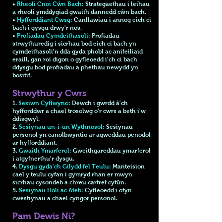
•
Rheoli Cnoi Cŵn Bach:
Strategaethau i leihau
a rheoli ymddygiad gwaith dannedd cŵn bach.
•
Hyfforddiant Cwsg:
Canllawiau i annog eich ci
bach i gysgu drwy'r nos.
•
Profiadau Cymdeithasoli:
Profiadau
strwythuredig i sicrhau bod eich ci bach yn
cymdeithasoli'n dda gyda phobl ac anifeiliaid
eraill, gan roi digon o gyfleoedd i'ch ci bach
ddysgu bod profiadau a phethau newydd yn
bositif.
Strwythur y Cwrs
1.
Sesiwn Cyflwyno:
Dewch i gwrdd â'ch
hyfforddwr a chael trosolwg o'r cwrs a beth i'w
ddisgwyl.
2.
Sesiynau un-i-un Wythnosol:
Sesiynau
personol yn canolbwyntio ar agweddau penodol
ar hyfforddiant.
3.
Gwaith Ymarferol:
Gweithgareddau ymarferol
i atgyfnerthu'r dysgu.
4.
Dysgu gyda'ch Gilydd fel Teulu:
Manteision
cael y teulu cyfan i gymryd rhan er mwyn
sicrhau cysondeb a chreu cartref cytûn.
5.
Sesiynau Holi ac Ateb:
Cyfleoedd i ofyn
cwestiynau a chael cyngor personol.
Pam Dewis Ni?