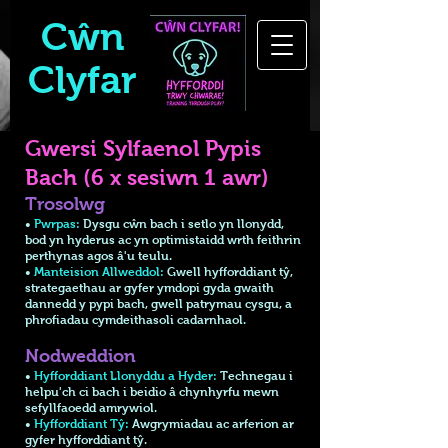
Cŵn
Clyfar
Gwersi Sylfaenol Pypis
Bach (6 x sesiwn 1 awr)
Trosolwg
•
Pwrpas:
Dysgu cŵn bach i setlo yn llonydd,
bod yn hyderus ac yn optimistaidd wrth feithrin
perthynas agos â'u teulu.
•
Manteision Allweddol:
Gwell hyfforddiant tŷ,
strategaethau ar gyfer ymdopi gyda gwaith
dannedd y pypi bach, gwell patrymau cysgu, a
phrofiadau cymdeithasoli cadarnhaol.
Nodweddion
•
Hyfforddiant Llonyddu a Hyder:
Technegau i
helpu'ch ci bach i beidio â chynhyrfu mewn
sefyllfaoedd amrywiol.
•
Hyfforddiant Tŷ:
Awgrymiadau ac arferion ar
gyfer hyfforddiant tŷ.